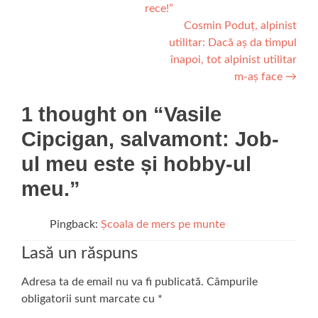
rece!”
în
Cosmin Poduț, alpinist
articole
utilitar: Dacă aș da timpul
înapoi, tot alpinist utilitar
m-aș face
→
1 thought on “
Vasile
Cipcigan, salvamont: Job-
ul meu este și hobby-ul
meu.
”
Pingback:
Școala de mers pe munte
Lasă un răspuns
Adresa ta de email nu va fi publicată.
Câmpurile
obligatorii sunt marcate cu
*