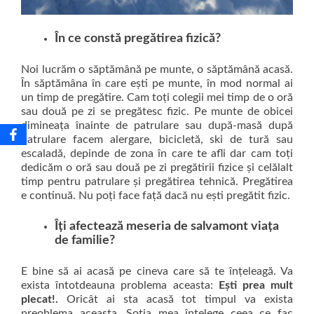
În ce constă pregătirea fizică?
Noi lucrăm o săptămână pe munte, o săptămână acasă.
În săptămâna în care ești pe munte, în mod normal ai
un timp de pregătire. Cam toți colegii mei timp de o oră
sau două pe zi se pregătesc fizic. Pe munte de obicei
dimineața înainte de patrulare sau după-masă după
patrulare facem alergare, bicicletă, ski de tură sau
escaladă, depinde de zona în care te afli dar cam toți
dedicăm o oră sau două pe zi pregătirii fizice și celălalt
timp pentru patrulare și pregătirea tehnică. Pregătirea
e continuă. Nu poți face față dacă nu ești pregătit fizic.
Îți afectează meseria de salvamont viața
de familie?
E bine să ai acasă pe cineva care să te înțeleagă. Va
exista întotdeauna problema aceasta:
Ești prea mult
plecat!.
Oricât ai sta acasă tot timpul va exista
preoblema aceasta. Soția mea înțelege ceea ce fac