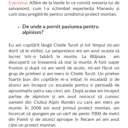
Everestul
. Aflăm de la Vasile în ce constă meseria lui de
salvamont, cum l-a schimbat experiența Manaslu și
cum stau pregătirile pentru următorul proiect montan.
De unde a pornit pasiunea pentru
alpinism?
Eu am copilărit lângă Cheile Turzii și tot timpul mi-am
dorit să le vizitez. La șaisprezece ani am avut ocazia să
lucrez într-o tabără la munte. La Blăjoaia am
descoperit ce înseamnă să stai la munte. A fost super
frumos și după ce am venit de acolo, mi-am făcut un
grup de prieteni și am mers în Cheile Turzii. Un prieten
foarte bun din copilărie m-a inițiat în escaladă și de
atunci am început cu escalada pentru o perioadă de
aproximativ patru sau cinci ani. După aceea am început
partea de alpinism și am avut norocul să cunosc
oameni din Clubul Alpin Român cu care am mers pe
munte. În 2008 am avut primul proiect montan, am
încercat să ajungem pe un vârf de peste 7000 de metri
din Pamir și de atunci aproape în fiecare an am avut
câte un proiect montan.