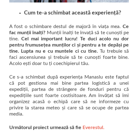
Cum te-a schimbat această experiență?
A fost o schimbare destul de majoră în viața mea.
Ce
fac munții înalți?
Munții înalți te învață să te cunoști pe
tine.
Cel mai important lucru! Te duci acolo nu dor
pentru frumusețea munților ci și pentru a te depăși pe
tine. Lupta nu e cu muntele ci cu tine.
Tu trebuie să
faci ascensiunea și trebuie să te cunoști foarte bine.
Acolo ești doar tu ți coechipierul tău.
Ce s-a schimbat după experiența Manaslu este faptul
că pot gestiona mai bine partea logistică a unei
expediții, partea de strângere de fonduri pentru că
expedițiile sunt foarte costisitoare. Am învățat să îmi
organizez acasă o echipă care să ne informeze cu
privire la starea meteo și care să se ocupe de partea
media.
Următorul proiect urmează să fie
Everestul.