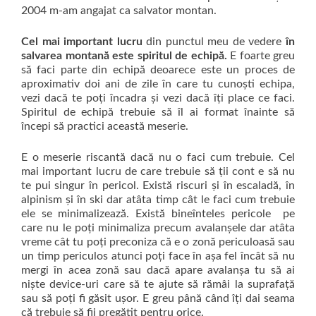
2004 m-am angajat ca salvator montan.
Cel mai important lucru
din punctul meu de vedere
în
salvarea montană este spiritul de echipă.
E foarte greu
să faci parte din echipă deoarece este un proces de
aproximativ doi ani de zile în care tu cunoști echipa,
vezi dacă te poți încadra și vezi dacă îți place ce faci.
Spiritul de echipă trebuie să îl ai format înainte să
începi să practici această meserie.
E o meserie riscantă dacă nu o faci cum trebuie. Cel
mai important lucru de care trebuie să ții cont e să nu
te pui singur în pericol. Există riscuri și în escaladă, în
alpinism și în ski dar atâta timp cât le faci cum trebuie
ele se minimalizează. Există bineînteles pericole pe
care nu le poți minimaliza precum avalanșele dar atâta
vreme cât tu poți preconiza că e o zonă periculoasă sau
un timp periculos atunci poți face în așa fel încât să nu
mergi în acea zonă sau dacă apare avalanșa tu să ai
niște device-uri care să te ajute să rămâi la suprafață
sau să poți fi găsit ușor. E greu până când îți dai seama
că trebuie să fii pregătit pentru orice.