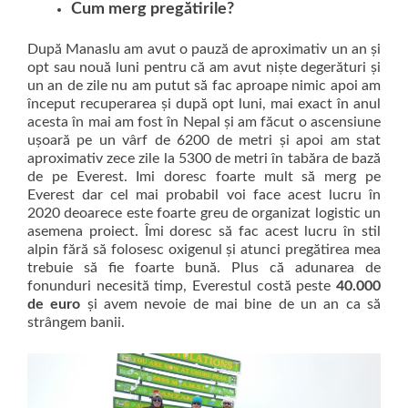
Cum merg pregătirile?
După Manaslu am avut o pauză de aproximativ un an și
opt sau nouă luni pentru că am avut niște degerături și
un an de zile nu am putut să fac aproape nimic apoi am
început recuperarea și după opt luni, mai exact în anul
acesta în mai am fost în Nepal și am făcut o ascensiune
ușoară pe un vârf de 6200 de metri și apoi am stat
aproximativ zece zile la 5300 de metri în tabăra de bază
de pe Everest. Imi doresc foarte mult să merg pe
Everest dar cel mai probabil voi face acest lucru în
2020 deoarece este foarte greu de organizat logistic un
asemena proiect. Îmi doresc să fac acest lucru în stil
alpin fără să folosesc oxigenul și atunci pregătirea mea
trebuie să fie foarte bună. Plus că adunarea de
fonunduri necesită timp, Everestul costă peste
40.000
de euro
și avem nevoie de mai bine de un an ca să
strângem banii.