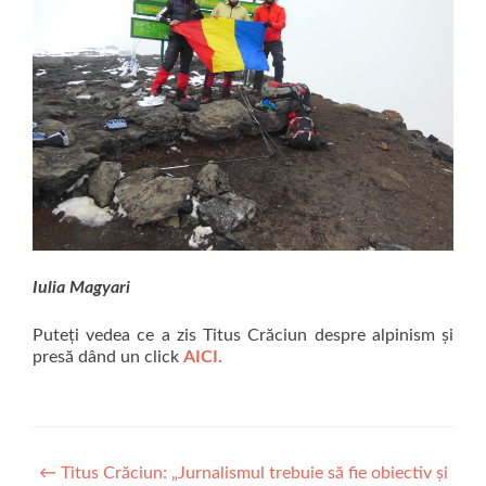
Iulia Magyari
Puteți vedea ce a zis Titus Crăciun despre alpinism și
presă dând un click
AICI.
Navigare
←
Titus Crăciun: „Jurnalismul trebuie să fie obiectiv și