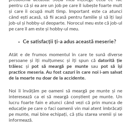
pentru că și ea are un job pe care îl iubește foarte mult
și care îi ocupă mult timp. Important este ca atunci
când ești acasă, să fii acasă pentru familie și să îți lași
job-ul și hobby-ul deoparte. Norocul meu este că job-ul
pe care îl am este și hobby-ul meu.
Ce satisfacții ți-a adus această meserie?
Atât e de frumos momentul în care te sună diverse
persoane și îți mulțumesc și îți spun că
datori
tă ție
trăiesc
și
pot să meargă pe munte
sau
pot să își
practice meseria
.
Au fost cazuri în care noi i-am salvat
de la moarte nu doar de la accidente.
Noi îi învățăm pe oameni să meargă pe munte și ne
interesează ca ei să meargă conștient pe munte. Un
lucru foarte fain e atunci când vezi că prin munca de
educație pe care o faci oamenii vin mai atent îmbrăcați
pe munte, mai bine echipați, că știu starea vremii și se
informează.