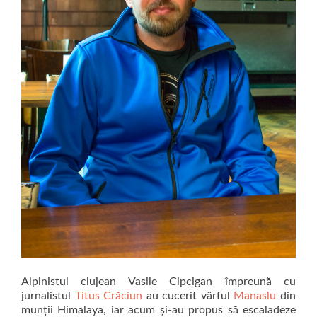
Alpinistul clujean Vasile Cipcigan împreună cu
jurnalistul
Titus Crăciun
au cucerit vârful
Manaslu
din
munții Himalaya, iar acum și-au propus să escaladeze