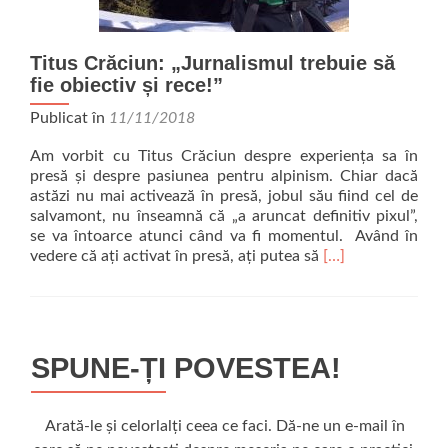
Titus Crăciun: „Jurnalismul trebuie să
fie obiectiv și rece!”
Publicat în
11/11/2018
Am vorbit cu Titus Crăciun despre experiența sa în
presă și despre pasiunea pentru alpinism. Chiar dacă
astăzi nu mai activează în presă, jobul său fiind cel de
salvamont, nu înseamnă că „a aruncat definitiv pixul”,
se va întoarce atunci când va fi momentul. Având în
Read
vedere că ați activat în presă, ați putea să
[…]
more
about
Titus
Crăciun:
„Jurnalismul
SPUNE-ȚI POVESTEA!
trebuie
să
fie
Arată-le și celorlalți ceea ce faci. Dă-ne un e-mail în
obiectiv