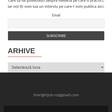
care să ne povestești despre meseria pe care o practici,
și
iar noi îți vom lua un interviu pe care-l vom publica aici.
rece!”
Email
ARHIVE
Arhive
therightjob.ro@gmail.com