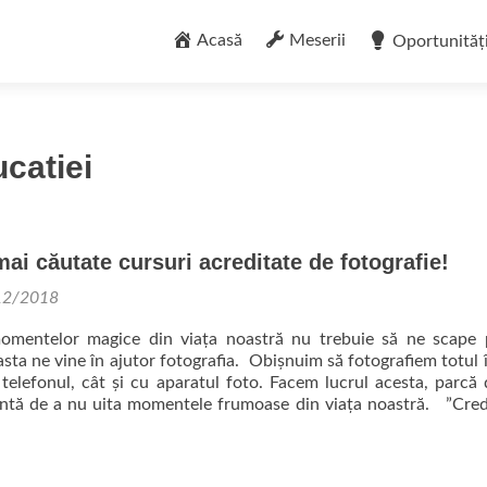
Sari
la
Acasă
Meserii
Oportunităț
conținut
ucatiei
mai căutate cursuri acreditate de fotografie!
12/2018
momentelor magice din viața noastră nu trebuie să ne scape 
sta ne vine în ajutor fotografia. Obișnuim să fotografiem totul î
 telefonul, cât și cu aparatul foto. Facem lucrul acesta, parcă 
tă de a nu uita momentele frumoase din viața noastră. ”Cre