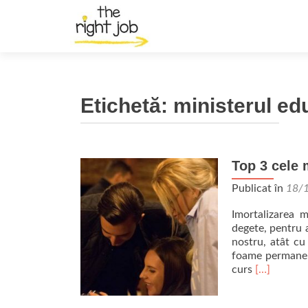
Etichetă:
ministerul ed
Top 3 cele 
Publicat în
18/
Imortalizarea 
degete, pentru a
nostru, atât cu
foame permanen
Read
curs
[…]
more
about