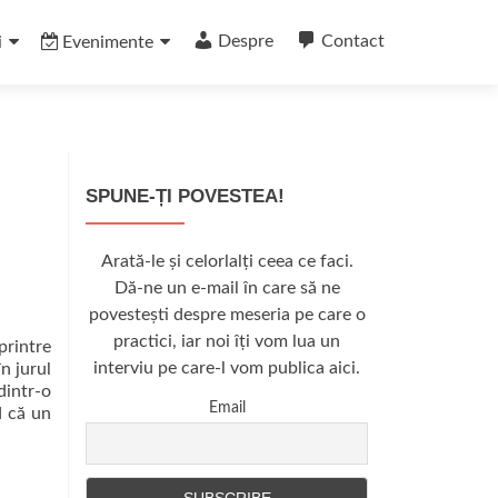
Despre
Contact
i
Evenimente
SPUNE-ȚI POVESTEA!
Arată-le și celorlalți ceea ce faci.
Dă-ne un e-mail în care să ne
povestești despre meseria pe care o
practici, iar noi îți vom lua un
printre
interviu pe care-l vom publica aici.
n jurul
dintr-o
Email
d că un