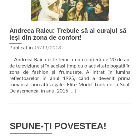
Andreea Raicu: Trebuie să ai curajul să
ieși din zona de confort!
Publicat în
19/11/2018
Andreea Raicu este femeia cu o carieră de 20 de ani
de televiziune și în același timp cu o activitate bogată în
zona de fashion și frumusețe. A intrat în lumina
reflectoarelor în anul 1995, când a devenit prima
româncă laureată a galei Elite Model Look de la Seul.
Read more about Andreea Raicu: T
De asemenea, în anul 2015
[…]
SPUNE-ȚI POVESTEA!