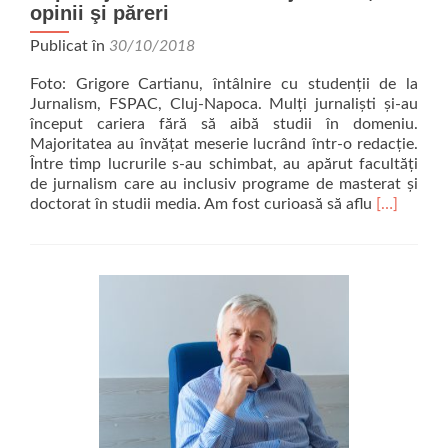
opinii şi păreri
Publicat în
30/10/2018
Foto: Grigore Cartianu, întâlnire cu studenţii de la
Jurnalism, FSPAC, Cluj-Napoca. Mulţi jurnalişti şi-au
început cariera fără să aibă studii în domeniu.
Majoritatea au învăţat meserie lucrând într-o redacţie.
Între timp lucrurile s-au schimbat, au apărut facultăţi
de jurnalism care au inclusiv programe de masterat şi
Read
doctorat în studii media. Am fost curioasă să aflu
[…]
more
about
Reportaj
radio:
Meseria
de
jurnalist,
opinii
şi
păreri