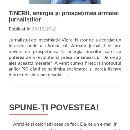
TINERII, energia și prospețimea armatei
jurnaliștilor
Publicat în
29/10/2018
Jurnalistul de investigație Viorel Nistor ne-a acordat un
interviu unde a afirmat că: Armata jurnaliștilor are
nevoie de prospețimea și energia tinerilor care au
puterea de a revoluționa presa românească. De ce ați
ales această meserie? A venit cumva firesc la începutul
anilor ‘90 când se schimba societatea și parcă fiecare
Read
dintre noi simțeam nevoia
[…]
more
about
TINERII,
energia
și
SPUNE-ȚI POVESTEA!
prospețimea
armatei
jurnaliștilor
Arată-le și celorlalți ceea ce faci. Dă-ne un e-mail în