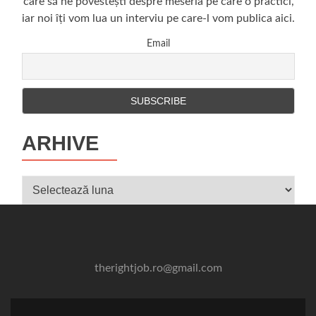
care să ne povestești despre meseria pe care o practici,
iar noi îți vom lua un interviu pe care-l vom publica aici.
Email
ARHIVE
Arhive
therightjob.ro@gmail.com