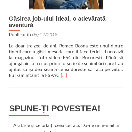
Găsirea job-ului ideal, o adevărată
aventură
Publicat în
05/12/2018
La doar treizeci de ani, Romeo Bosna este unul dintre
tinerii care a găsit meseria care îl face fericit. Lucrează
la magazinul foto-video F64 din București. Până să
ajungă aici a trecut printr-o serie de schimbări care l-au
ajutat să își dea seama ce își dorește să facă pe viitor.
Read more about Găsirea job-ului i
Eu l-am întânit la FSPAC
[…]
SPUNE-ȚI POVESTEA!
Arată-le și celorlalți ceea ce faci. Dă-ne un e-mail în