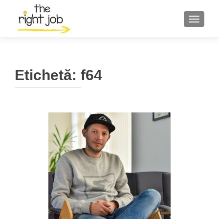
COMUT
Etichetă:
f64