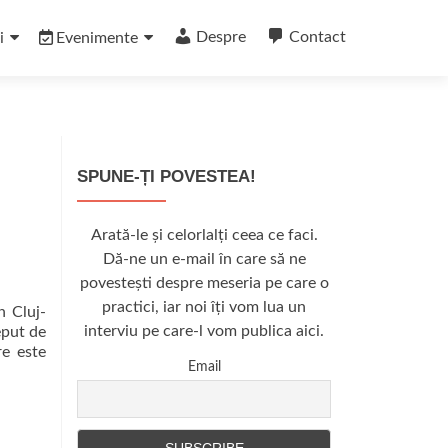
Despre
Contact
i
Evenimente
SPUNE-ȚI POVESTEA!
Arată-le și celorlalți ceea ce faci.
Dă-ne un e-mail în care să ne
povestești despre meseria pe care o
practici, iar noi îți vom lua un
n Cluj-
interviu pe care-l vom publica aici.
eput de
re este
Email
rafii aflați la început de drum