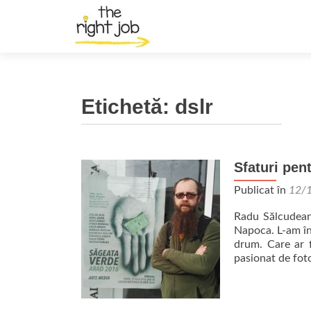
Etichetă:
dslr
Sfaturi pent
Publicat în
12/
Radu Sălcudean 
Napoca. L-am înt
drum. Care ar f
pasionat de foto