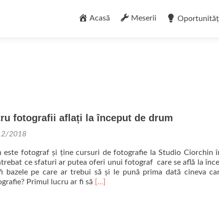
Sari
la
Acasă
Meserii
Oportunităț
conținut
ru fotografii aflați la început de drum
12/2018
este fotograf și ține cursuri de fotografie la Studio Ciorchin î
rebat ce sfaturi ar putea oferi unui fotograf care se află la înc
i bazele pe care ar trebui să și le pună prima dată cineva ca
Read more about Sfaturi pentru fotog
grafie? Primul lucru ar fi să
[…]